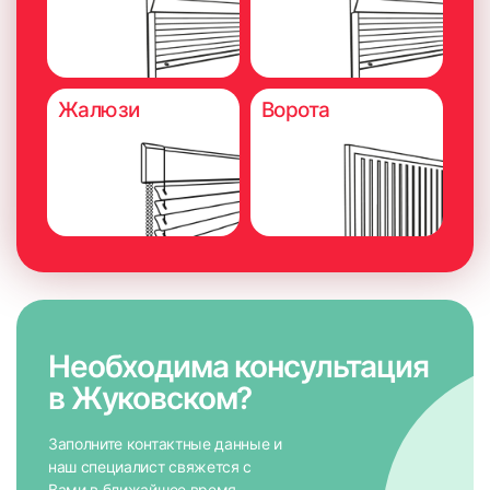
Жалюзи
Ворота
Необходима консультация
в Жуковском?
Заполните контактные данные и
наш специалист свяжется с
Вами в ближайшее время