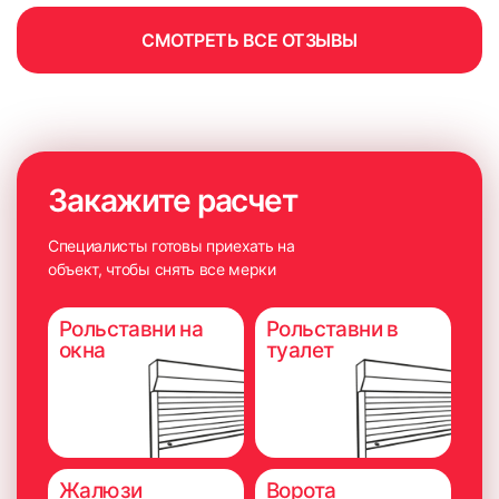
СМОТРЕТЬ ВСЕ ОТЗЫВЫ
Закажите расчет
Специалисты готовы приехать на
объект, чтобы снять все мерки
Рольставни на
Рольставни в
окна
туалет
Жалюзи
Ворота